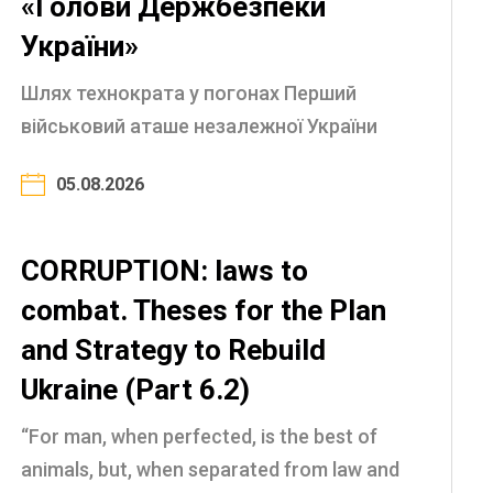
«Голови Держбезпеки
України»
Шлях технократа у погонах Перший
військовий аташе незалежної України
Архітектор української розвідспільноти
05.08.2026
Реформи в ГУР: відродження української
розвідки Генерал, який кинув виклик
корумпованій ...
CORRUPTION: laws to
combat. Theses for the Plan
and Strategy to Rebuild
Ukraine (Part 6.2)
“For man, when perfected, is the best of
animals, but, when separated from law and