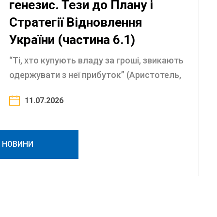
генезис. Тези до Плану і
Стратегії Відновлення
України (частина 6.1)
“Ті, хто купують владу за гроші, звикають
одержувати з неї прибуток” (Аристотель,
IV ст. до н.е). “Чим більше в державі
11.07.2026
корупції, тим більше законів” (Публій
Корнелій ...
І НОВИНИ