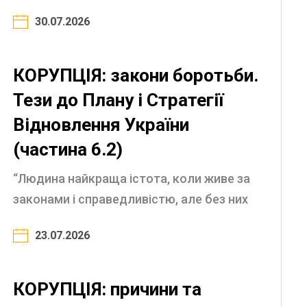
justice, he is the worst of all” (Aristotle, 4th
30.07.2026
century BC) The nature of corruption and
the laws ...
КОРУПЦІЯ: закони боротьби.
Тези до Плану і Стратегії
Відновлення України
(частина 6.2)
“Людина найкраща істота, коли живе за
законами і справедливістю, але без них
перетворюється на найгіршого хижака”
23.07.2026
(Аристотель, IV ст. до н.е.) Природа
корупції і закони боротьби з нею ...
КОРУПЦІЯ: причини та