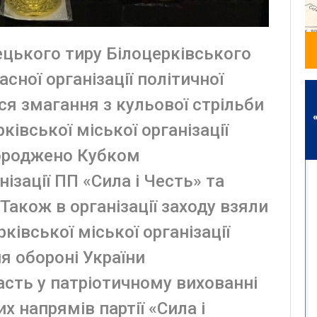
ецького тиру Білоцерківського
сної організації політичної
ися змагання з кульової стрільби
ківської міської організації
городжено Кубком
нізації ПП «Сила і Честь» та
 Також в організації заходу взяли
ківської міської організації
ня обороні України
асть у патріотичному вихованні
х напрямів партії «Сила і