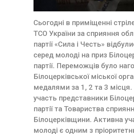
Сьогодні в приміщенні стріл
ТСО України за сприяння обла
партії «Сила і Честь» відбул
серед молоді на приз Білоцер
партії. Переможців було на
Білоцерківської міської орга
медалями за 1, 2 та 3 місця.
участь представники Білоцер
партії та Товариства сприян
Білоцерківщини. Активна уч
молоді є одним з пріоритетни