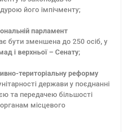
дурою його імпічменту;
іональній парламент
є бути зменшена до 250 осіб, у
ад і верхньої – Сенату
;
тивно-територіальну реформу
унітарності держави у поєднанні
ією та передачею більшості
 органам місцевого