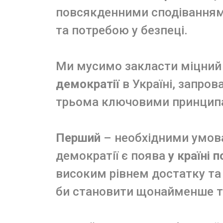
повсякденними сподіваннями
та потребою у безпеці.
Ми мусимо закласти міцни
демократії
в Україні, запро
трьома ключовими принцип
Перший
– необхідними умов
демократії є поява
у країні 
високим рівнем достатку та 
би становити щонайменше т