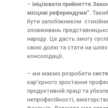
–
ініціювати прийняття Закон
місцеві референдуми”
. Таки
бути запобіжником стихійни
зловживань представницько
народу. Це дасть змогу сус
свою долю та стати на шлях
консолідації.
– ми маємо розробити
систе
кар’єрного зростання профе
продуктивній праці та убезпе
непрофесійності, аматорства