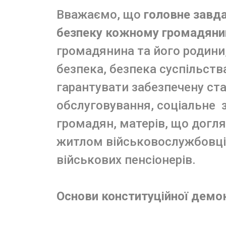
Вважаємо, що
головне завд
безпеку кожному громадяни
громадянина та його родини,
безпека, безпека суспільства
гарантувати забезпечену ста
обслуговування, соціальне 
громадян, матерів, що догл
житлом військовослужбовців
військових пенсіонерів.
Основи конституційної демок