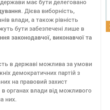
держави має бути делеговано
дування
. Дієва виборність,
анів влади, а також рівність
уть бути забезпечені лише в
ня законодавчої, виконавчої та
сть в державі можлива за умови
жніх демократичних партій з
аних на правовий захист
 в органах влади від можливого
а них.