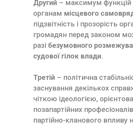
Другий
– максимум функцій 
органам
місцевого самовря
підзвітність і прозорість орг
громадян перед законом мож
разі
безумовного розмежуван
судової гілок влади
.
Третій
– політична стабільні
заснування декількох справ
чіткою ідеологією, орієнтов
позапартійних професіоналів
партійно-кланового впливу н