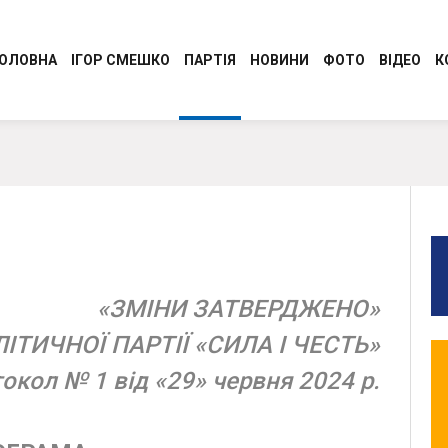
ОЛОВНА
ІГОР СМЕШКО
ПАРТІЯ
НОВИНИ
ФОТО
ВІДЕО
К
Програма
Регіональні новини
Керівництво Консервативно-
Молодіжний Рух
демократичної партії України “Сила і
Разом до перемоги
Честь”
Обличчя партії
Обласні організації
СТАТУТ
«ЗМІНИ ЗАТВЕРДЖЕНО»
Ідеологія
ЛІТИЧНОЇ ПАРТІЇ «СИЛА І ЧЕСТЬ»
окол № 1 від «29» червня 2024 р.