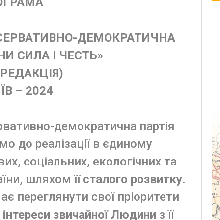
ОГРАМА
НСЕРВАТИВНО-ДЕМОКРАТИЧНА
НИ СИЛА І ЧЕСТЬ»
 РЕДАКЦІЯ)
ЇВ – 2024
ервативно-демократична партія
мо до реалізації в єдиному
их, соціальних, екологічних та
їни, шляхом її
сталого розвитку
.
є переглянути свої пріоритети
 інтереси звичайної Людини
з її