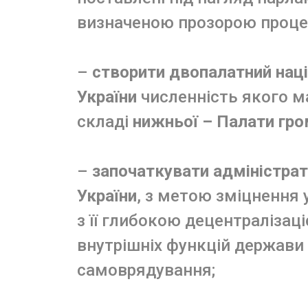
визначеною прозорою проце
–
створити двопалатний нац
України
численність якого ма
складі
нижньої – Палати гром
–
започаткувати адміністра
України
, з метою зміцнення 
з її глибокою децентралізац
внутрішніх функцій держави
самоврядування;