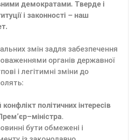
ними демократами. Тверде і
туції і законності – наш
т.
альних змін задля забезпечення
новаженнями органів державної
ові і легітимні зміни до
волять:
 конфлікт політичних інтересів
Прем’єр–міністра
.
винні бути обмежені і
менту із законодавчо