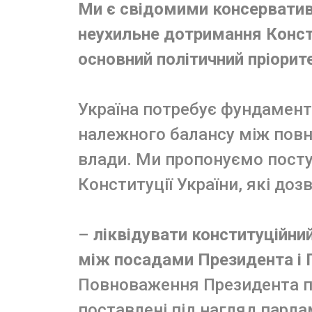
Ми є свідомими консерватив
неухильне дотримання Консти
основний політичний пріорите
Україна потребує фундамент
належного балансу між пов
влади. Ми пропонуємо поступ
Конституції України, які доз
–
ліквідувати конституційний
між посадами Президента і 
Повноваження Президента по
поставлені під нагляд парла