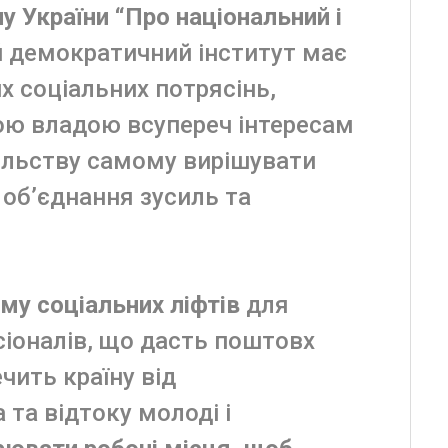
у України “Про національний і
й демократичний інститут має
х соціальних потрясінь,
ю владою всупереч інтересам
пільству самому вирішувати
 об’єднання зусиль та
му соціальних ліфтів
для
сіоналів, що дасть поштовх
чить країну від
 та відтоку молоді і