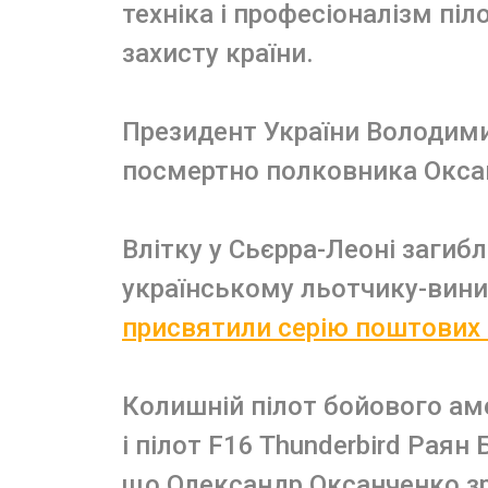
техніка і професіоналізм піл
захисту країни.
Президент України Володим
посмертно полковника Оксан
Влітку у Сьєрра-Леоні загиб
українському льотчику-вин
присвятили серію поштових
Колишній пілот бойового а
і пілот F16 Thunderbird Рая
що Олександр Оксанченко зр