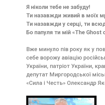
Я ніколи тебе не забуду!
Ти назавжди живий в моїх мр
Ти назавжди у серці, ти всю
Бо папуля ти мій «The Ghost o
Вже минуло пів року як у по
себе ворожу авіацію російсь
України, патріот України, кр
депутат Миргородської місько
«Сила і Честь» Олександр Я