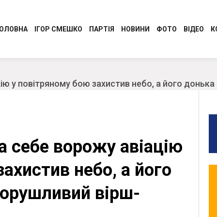
ОЛОВНА
ІГОР СМЕШКО
ПАРТІЯ
НОВИНИ
ФОТО
ВІДЕО
К
Програма
Регіональні новини
Керівництво Консервативно-
Молодіжний Рух
ацію у повітряному бою захистив небо, а його доньк
демократичної партії України “Сила і
Разом до перемоги
Честь”
Обличчя партії
Обласні організації
на себе ворожу авіацію
СТАТУТ
Ідеологія
захистив небо, а його
ворушливий вірш-