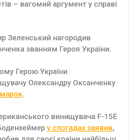
отів – вагомий аргумент у справі
ир Зеленський нагородив
ченка званням Героя України.
лому Герою України
ищувачу Олександру Оксанченку
 марок
.
мериканського винищувача F-15E
н Боденхеймер
у спогадах заявив
,
обив для своєї країни найбільш