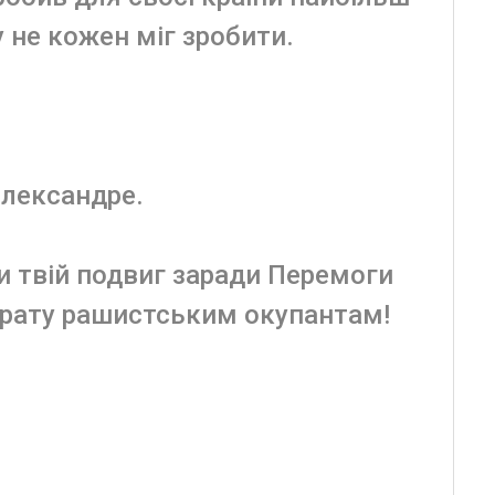
у не кожен міг зробити.
Олександре.
 твій подвиг заради Перемоги
трату рашистським окупантам!