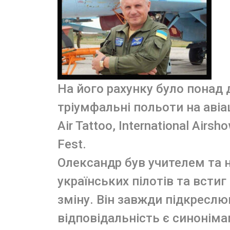
На його рахунку було понад д
тріумфальні польоти на авіашо
Air Tattoo, International Airsh
Fest.
Олександр був учителем та 
українських пілотів та всти
зміну. Він завжди підкреслю
відповідальність є синонім