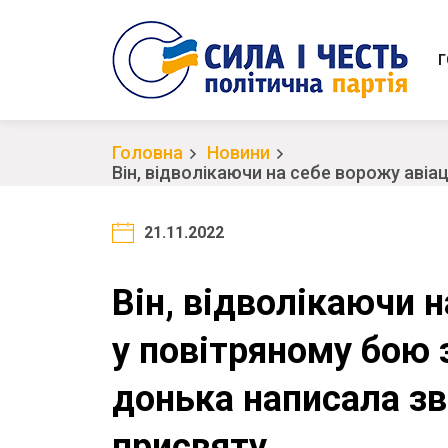
Г
Головна
Новини
Він, відволікаючи на себе ворожу аві
21.11.2022
Він, відволікаючи 
у повітряному бою 
донька написала з
присвяту