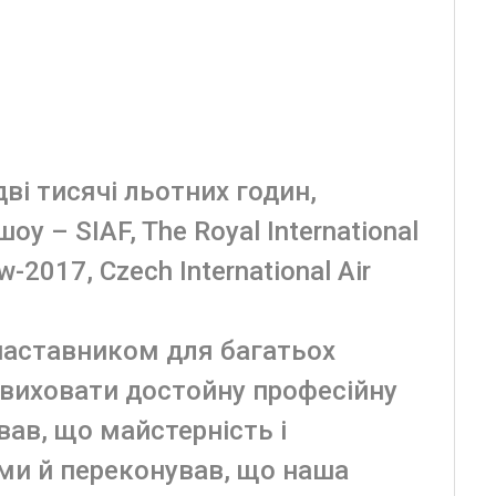
ві тисячі льотних годин,
у – SIAF, The Royal International
ow-2017, Czech International Air
наставником для багатьох
г виховати достойну професійну
вав, що майстерність і
ами й переконував, що наша