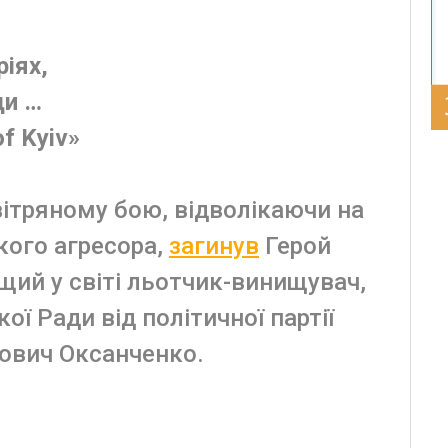
іях,
ди …
f Kyiv»
вітряному бою, відволікаючи на
кого агресора,
загинув
Герой
ащий у світі льотчик-винищувач,
ї Ради від політичної партії
кович Оксанченко.