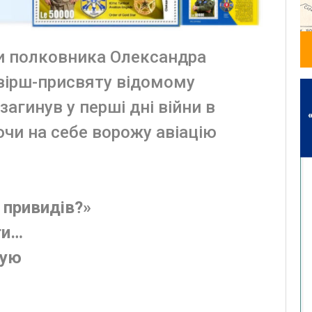
и полковника Олександра
вірш-присвяту відомому
агинув у перші дні війни в
чи на себе ворожу авіацію
 привидів?»
ти…
бую