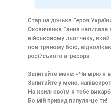
Старша донька Героя Україн
Оксанченка Ганна написала 
військовому льотчику, який з
повітряному бою, відволікаю
російського агресора:
Запитайте мене: «Чи вірю я в
Запитайте у мене, напівсиро
На крилі своїм я тебе викар
Бо мій привид папуля-це ти!