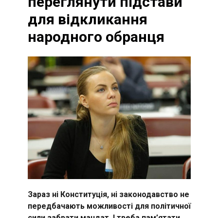
переглянути підстави
для відкликання
народного обранця
Зараз ні Конституція, ні законодавство не
передбачають можливості для політичної
сили забрати мандат. І треба пам’ятати,