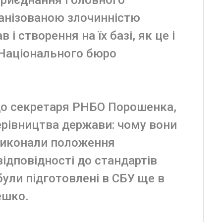
ганізованою злочинністю
 і створення на їх базі, як це і
 Національного бюро
до секретаря РНБО Порошенка,
керівництва держави: чому вони
виконали положення
відповідності до стандартів
були підготовлені в СБУ ще в
ешко.