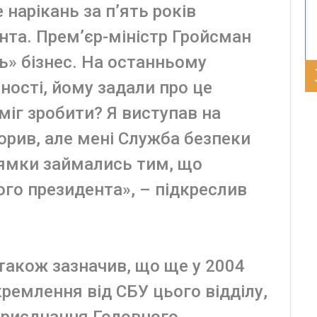
 нарікань за п’ять років
нта. Прем’єр-міністр Гройсман
ь» бізнес. На останньому
ності, йому задали про це
 міг зробити? Я виступав на
ворив, але мені Служба безпеки
рямки займались тим, що
ого президента», – підкреслив
 також зазначив, що ще у 2004
кремлення від СБУ цього відділу,
приєднання Головного