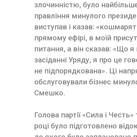
злочинністю, було найбільше
правління минулого президе
виступав і казав: «кошмарят
прямому ефірі, в моїй присут
питання, а він сказав: «Що я
засіданні Уряду, я про це го
не підпорядкована». Ці нап
обслуговували бізнес минул
Смешко.
Голова партії «Сила і Честь»
році було підготовлено відо
до якого було заплановано 