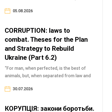
Архітектор української розвідспільноти
05.08.2026
Реформи в ГУР: відродження української
розвідки Генерал, який кинув виклик
корумпованій ...
CORRUPTION: laws to
combat. Theses for the Plan
and Strategy to Rebuild
Ukraine (Part 6.2)
“For man, when perfected, is the best of
animals, but, when separated from law and
justice, he is the worst of all” (Aristotle, 4th
30.07.2026
century BC) The nature of corruption and
the laws ...
КОРУПЦІЯ: закони боротьби.