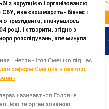
бі з корупцією і організованою
) СБУ, яке «кошмарить» бізнес і
ого президента, планувалось
4 році, і створити, згідно з
бюро розслідувань, але минула
Сила і Честь» Ігор Смешко під час
«План реформ Смешка в секторі
рони»
.
 зараз називається Головне
рупцією та організованою