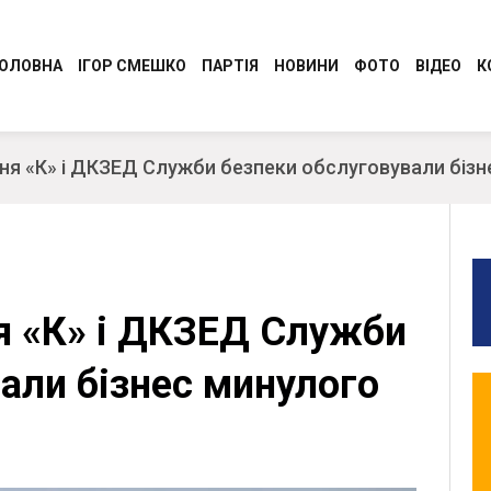
ОЛОВНА
ІГОР СМЕШКО
ПАРТІЯ
НОВИНИ
ФОТО
ВІДЕО
К
Програма
Регіональні новини
ня «К» і ДКЗЕД Служби безпеки обслуговували біз
Керівництво Консервативно-
Молодіжний Рух
демократичної партії України “Сила і
Разом до перемоги
Честь”
Обличчя партії
Обласні організації
я «К» і ДКЗЕД Служби
СТАТУТ
Ідеологія
али бізнес минулого