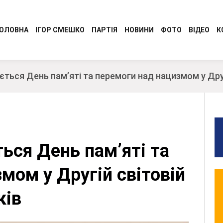
ОЛОВНА
ІГОР СМЕШКО
ПАРТІЯ
НОВИНИ
ФОТО
ВІДЕО
К
Програма
Регіональні новини
ється День пам’яті та перемоги над нацизмом у Друг
Керівництво Консервативно-
Молодіжний Рух
демократичної партії України “Сила і
Разом до перемоги
Честь”
Обличчя партії
Обласні організації
ться День пам’яті та
СТАТУТ
Ідеологія
мом у Другій світовій
ків