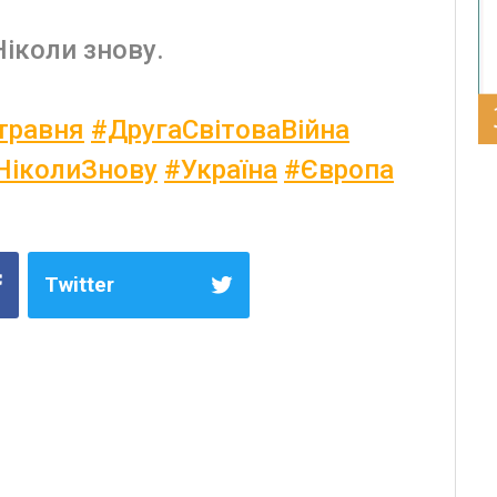
іколи знову.
травня
#ДругаСвітоваВійна
НіколиЗнову
#Україна
#Європа
Twitter