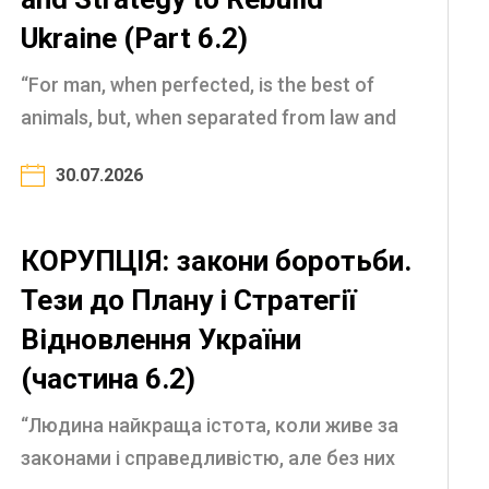
Ukraine (Part 6.2)
“For man, when perfected, is the best of
animals, but, when separated from law and
justice, he is the worst of all” (Aristotle, 4th
30.07.2026
century BC) The nature of corruption and
the laws ...
КОРУПЦІЯ: закони боротьби.
Тези до Плану і Стратегії
Відновлення України
(частина 6.2)
“Людина найкраща істота, коли живе за
законами і справедливістю, але без них