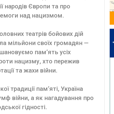
ї народів Європи та про
ремоги над нацизмом.
головних театрів бойових дій
ила мільйони своїх громадян —
вшановуємо пам’ять усіх
проти нацизму, хто пережив
ації та жахи війни.
ї традиції пам’яті, Україна
умф війни, а як нагадування про
дської гідності.