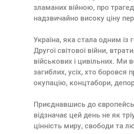
зламаних війною, про трагеді
надзвичайно високу ціну пе
Україна, яка стала одним із 
Другої світової війни, втрат
військових і цивільних. Ми 
загиблих, усіх, хто боровся 
окупацію, концтабори, депорт
Приєднавшись до європейсько
відзначає цей день не як трі
цінність миру, свободи та лю