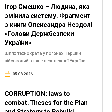
Ігор Смешко – Людина, яка
змінила систему. Фрагмент
з книги Олександра Нездолі
«Голови Держбезпеки
України»
Шлях технократа у погонах Перший
військовий аташе незалежної України
Архітектор української розвідспільноти
05.08.2026
Реформи в ГУР: відродження української
розвідки Генерал, який кинув виклик
корумпованій ...
CORRUPTION: laws to
combat. Theses for the Plan
and Strategy to Rebuild