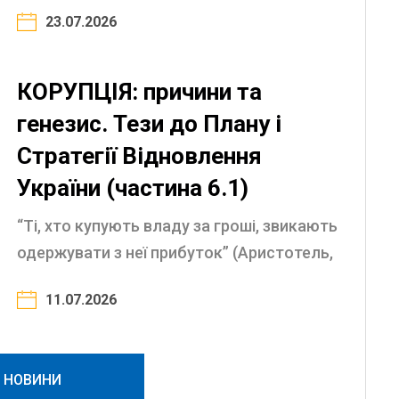
перетворюється на найгіршого хижака”
23.07.2026
(Аристотель, IV ст. до н.е.) Природа
корупції і закони боротьби з нею ...
КОРУПЦІЯ: причини та
генезис. Тези до Плану і
Стратегії Відновлення
України (частина 6.1)
“Ті, хто купують владу за гроші, звикають
одержувати з неї прибуток” (Аристотель,
IV ст. до н.е). “Чим більше в державі
11.07.2026
корупції, тим більше законів” (Публій
Корнелій ...
І НОВИНИ