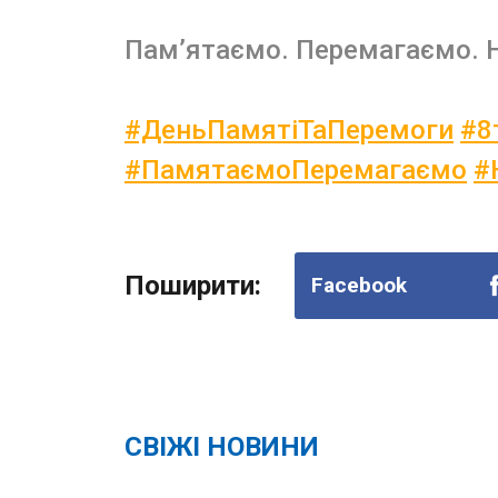
Пам’ятаємо. Перемагаємо. Н
#ДеньПамятіТаПеремоги
#8
#ПамятаємоПеремагаємо
#
Поширити:
Facebook
СВІЖІ НОВИНИ