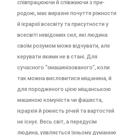
співпрацюючи й співжиючи з при­
родою, має виразне почуття ріжности
й ієрархії все­світу та присутности у
всесвіті невідомих сил, які лю­дина
своїм розумом може відчувати, але
керувати якими не в стані. Для
сучасного “змашинізованого“, коли
так можна висловитися міщанина, й
для по­родженого цією міщанською
машиною комуніста чи фашиста,
ієрархія й ріжність річей та вартостей
не існує. Весь світ, а передусім
людина, уявляється їх­ньому думанню