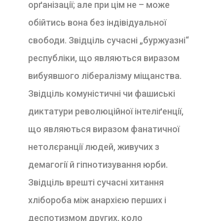
орґанізації; але при цім не – може
обійтись вона без індівідуальної
свободи. Звідціль сучасні „буржуазні“
республіки, що являються виразом
вибуявшого лібералізму міщанства.
Звідціль комуністичні чи фашиські
диктатури революційної інтеліґенції,
що являються виразом фанатичної
нетолєранції людей, живучих з
демагогії й гіпнотизування юрби.
Звідціль врешті сучасні хитання
хлібороба між анархією перших і
деспотизмом других, коло