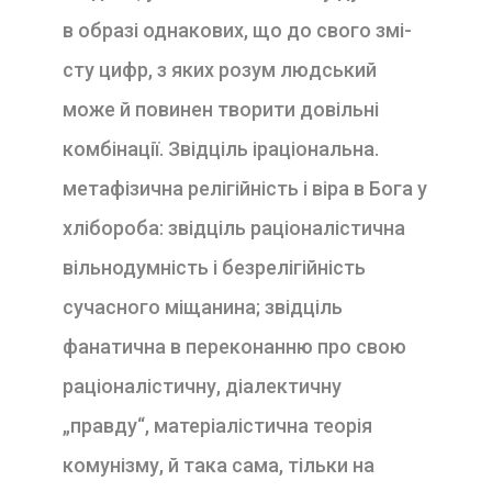
в образі однакових, що до свого змі­
сту цифр, з яких розум людський
може й повинен
творити довільні
комбінації. Звідціль іраціональна.
метафізична релігійність і віра в Бога у
хлібороба: звідціль раціоналістична
вільнодумність і безрелігійність
сучасного міщанина; звідціль
фанатична в переконанню про свою
раціоналістичну, діалектичну
„правду“, матеріалістична теорія
комунізму, й така сама, тільки на