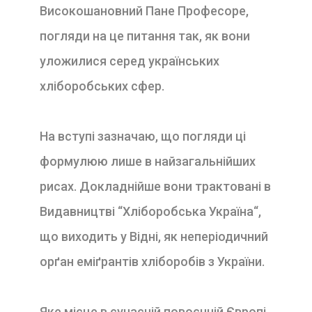
Високошановний Пане Про­фесоре,
погляди на це питання так, як вони
уложи­лися серед українських
хліборобських сфер.
На вступі зазначаю, що погляди ці
формулюю ли­ше в найзагальнійших
рисах. Докладнійше вони тра­ктовані в
Видавництві “Хліборобська Україна“,
що виходить у Відні, як неперіодичний
орґан еміґрантів хліборобів з України.
Яке місце в сучасній повоєнній Європі