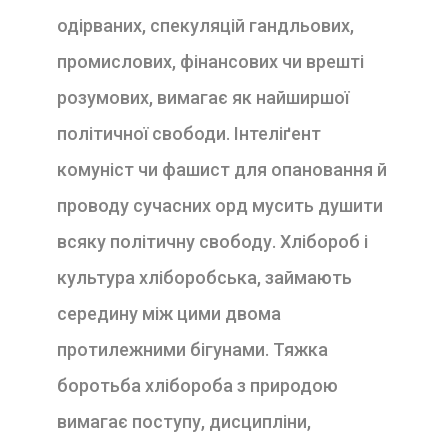
одірваних, спекуляцій гандльових,
промислових, фінансових чи вре
шті
розумових, вимагає як найширшої
політичної свободи. Інтеліґент
комуніст чи фашист для опановання й
проводу сучасних орд мусить душити
всяку політичну свободу. Хлібороб і
культура хліборобська, займають
середину між цими двома
протилежними бігунами. Тяжка
боротьба хлібороба з природою
вимагає поступу, дисципліни,