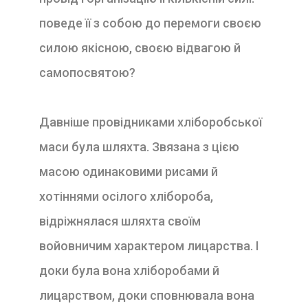
поведе її з собою до перемоги своєю
силою якісною, своєю відвагою й
самопосвятою?
Давніше провідниками хліборобської
маси була шляхта. Звязана з цією
масою одинаковими рисами й
хотіннями осілого хлібороба,
відріжнялася шляхта сво
їм
войовничим характером лицарства. І
доки була вона хліборобами й
лицарством, доки сповнювала вона