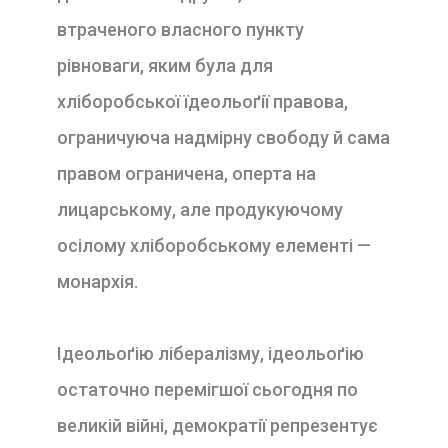
втраченого власного пункту
рівноваги, яким була для
хліборобської їдеольоґії правова,
ограничуюча надмірну свободу й сама
правом ограничена, оперта на
лицарському, але продукуючому
осілому хліборобському елементі —
монархія.
Ідеольоґію лібералізму, ідеольоґію
остаточно перемігшої сьогодня по
великій війні, демократії репрезентує