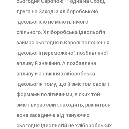
сьогодня Європою — одна на Схо­ді,
друга на Заході з хліборобською
ідеольоґією не мають нічого
спільного. Хліборобська ідеольоґія
займає сьогодня в Європі положення
ідеольоґії пере­моженої, позбавленої
впливу й значіння. А позбавле­на
впливу й значіння хліборобська
ідеольоґія тому, що й змістом своім і
формами політичними, в яких той
зміст вираз свій знаходить, ріжниться
вона за­саднича від пануючих ·
сьогодня ідеольоґій не хліборобських.