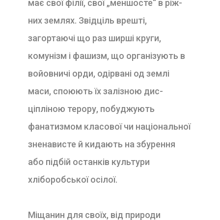
має свої філії, свої „меншосте“ в ріж-
них землях. Звідціль врешті,
загортаючі що раз ширші круги,
комунізм і фашизм, що організують в
войовничі орди, одірвані од землі
маси, споюють їх залізною дис-
ціпліною терору, побуджують
фанатизмом класової чи національної
зненависте й кидають на збурення
або підбій останків культури
хліборобської осілої.
Міщанин для своїх, від природи