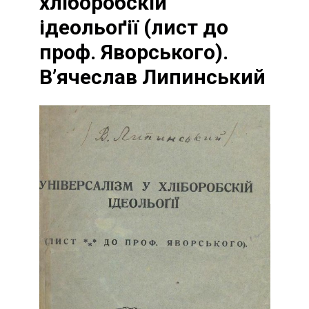
хліборобскій
ідеольоґії (лист до
проф. Яворського).
В’ячеслав Липинський