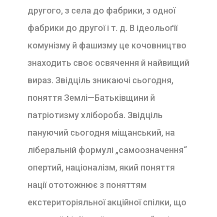
другого, з села до фабрики, з одної
фабрики до другої і т. д. В ідеольоґії
комунізму й фашизму це кочовництво
знаходить своє освячення й найвищий
вираз. Звідціль зникаючі сьогодня,
поняття Землі—Батьківщини й
патріотизму хлібороба. Звідціль
пануючий сьогодня міщанський, на
ліберальній формулі „самоозначення“
опертий, націоналізм, який поняття
нації ототожнює з поняттям
екстериторіяльної акційної спілки, що