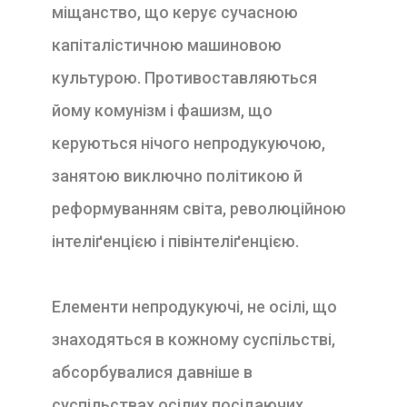
міщанство, що керує сучасною
капіталістичною машиновою
культурою. Противоставляються
йому комунізм і фашизм, що
керуються нічого непродукуючою,
занятою виключно політикою й
реформуванням світа, революційною
інтеліґенцією і півінтеліґенцією.
Елементи непродукуючі, не осілі, що
знаходяться в кожному суспільстві,
абсорбувалися давніше в
суспільствах осілих посідаючих