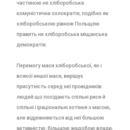
частиною не хліборобська
комуністична охлократія, подібно як
хліборобською рівнож Польщею
править не хліборобська міщанська
демократія.
Перемогу маси хліборобської, як і
всякої иншої маси, вирішує
присутність серед неї провідників:
людей що посідають спільні риси й
спільні і іраціональні хотіння з масою,
але відріжняються від неї більшою
активністю, більшою жадобою влади,