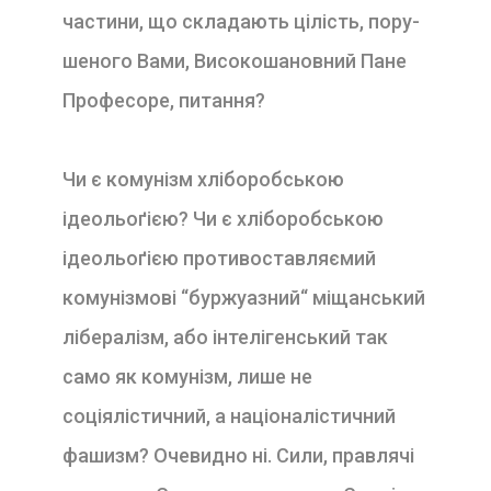
частини, що складають цілість, пору­
шеного Вами, Високошановний Пане
Професоре, пи­тання?
Чи є комунізм хліборобською
ідеольоґією? Чи є хліборобською
ідеольоґією противоставляємий
кому­нізмові “буржуазний“ міщанський
лібералізм, або ін­телігенський так
само як комунізм, лише не
соціялістичний, а націоналістичний
фашизм? Очевидно ні. Сили, правлячі