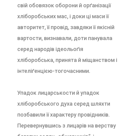
свій обовязок оборони й орґанізації
хліборобських мас, і доки ці маси її
авторитет, її провід, завдяки її якісній
вартости, визнавали, доти панувала
серед народів ідеольоґія
хліборобська, принята й міщанством і
інтеліґенцією-тогочасними.
Упадок лицарськости й упадок
хліборобського духа серед шляхти
позбавили її характеру провідників.
Перевернувшись з лицарів на верству