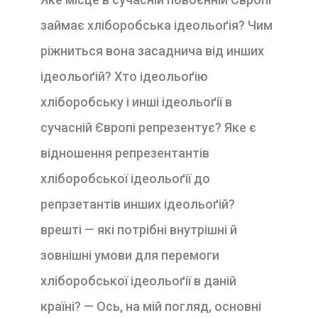
займає хлі­боробська ідеольоґія? Чим
ріжниться вона засаднича від инших
ідеольоґій? Хто ідеольоґію
хліборобську і инші ідеольоґії в
сучасній Європі репрезентує? Яке є
відношення репрезентантів
хліборобської ідеольоґії до
репрзетантів инших ідеольоґій?
врешті — які потрібні внутрішні й
зовнішні умови для перемоги
хліборобської ідеольоґії в даній
країні? — Ось, на мій
погляд, основні