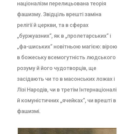
націоналізм перелицьована теорія
фашизму. Звідціль врешті заміна
релігії й церкви, та в сферах
„буржуазних“, як в „пролетарських“ і
„фа-шиських“ новітньою магією: вірою
в божеську всемогутність людського
розуму й його чудотворців, ще
засідають чи то в масонських ложах і
Лізі Народів, чи в третім Інтернаціоналі
й комуністичних „ячейках“, чи врешті в
фашизмі.