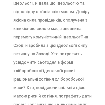
ідеольоґії, й дала цю ідеольоґію та
відповідну орґанізацію масам. Допіру
якісна сила провідників, сполучена з
кількісною силою мас, запевнила
перемогу комуністичній ідеольоґії на
Сході й зробила з цієї ідеольоґії силу
активну на Заході. Хто потрафить
усвідомити сьогодня в формі
хліборобської ідеольоґії риси і
іраціональні хотіння хліборобської
маси? Хто, посідаючи спільні з цією
масою риси й хотіння, потрафить дати
провід і орґанізацію її кількісній силі: