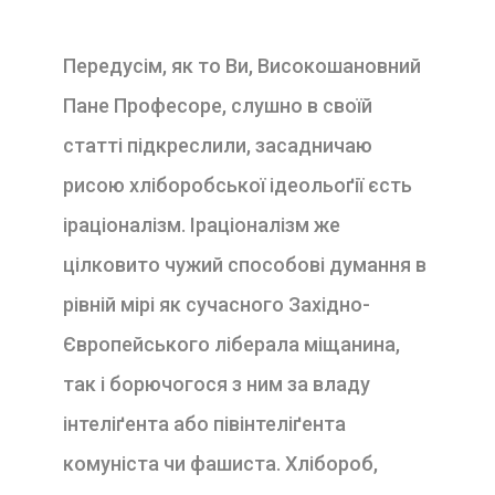
Передусім, як то Ви, Високошановний
Пане Про­фесоре, слушно в своїй
статті підкреслили, засадни­чаю
рисою хліборобської ідеольоґії єсть
іраціона­лізм. Іраціоналізм же
цілковито чужий способові ду­мання в
рівній мірі як сучасного Західно-
Європей­ського ліберала міщанина,
так і борючогося з ним за владу
інтеліґента або півінтеліґента
комуніста чи фа­шиста. Хлібороб,