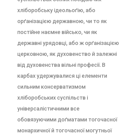
хліборобську ідеольоґію, або
орґанізацією державною, чи то як
постійне наємне військо, чи як
державні урядовці, або ж орґанізацією
церковною, як духовенство й залежні
від духовенства вільні професії. В
карбах удержувалися ці елементи
сильним консерватизмом
хліборобських суспільств і
універсалістичними все
обовязуючими доґ
матами тогочасної
монархичної й тогочасної могутньої