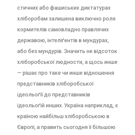
стичних або фашиських диктатурах
хліборобам залишена виключно роля
кормителів самовладно правлячих
державою, ін
теліґентів в мундурах,
або без мундурів. Значить не відсоток
хліборобської людности, а щось инше
— рішає про таке чи инше відношення
представників хліборобської
ідеольоґії до представників
ідеольоґій инших. Україна наприклад, є
країною найбільш хліборобською в
Європі, а править сьогодня її більшою