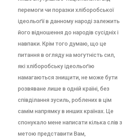
перемоги чи поразки хлі­боробської
ідеольоґії в данному народі залежить
його відношення до народів сусідніх і
навпаки. Крім того думаю, що це
питання в огляду на могутність сил,
які хліборобську ідеольоґію
намагаються знищити, не може бути
розвяване лише в одній країні, без
співді­лання зусиль, роблених в цім
самім напрямку в ин­ших країнах. Це
спонукало мене написати кілька слів з
метою представити Вам,