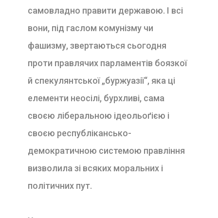
самовладно правити державою. І всі
вони, під гаслом комунізму чи
фашизму, звертаються сьогодня
проти правлячих парламентів боязкої
й спекулянтської „буржуазії“, яка ці
елементи неосілі, бурхливі, сама
своєю ліберальною ідеольоґією і
своєю республікансько-
демократичною системою правління
визволила зі всяких моральних і
політичних пут.