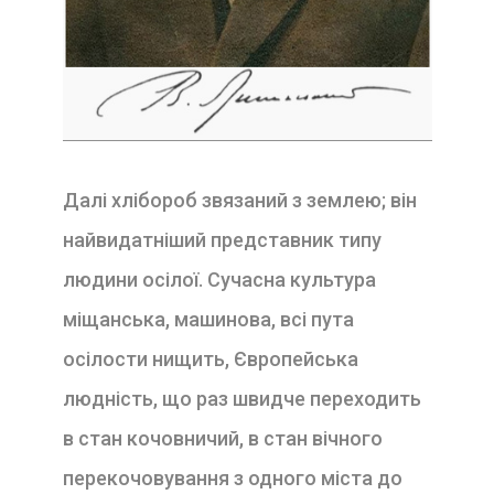
Далі хлібороб звязаний з землею; він
найвидатніший представник типу
людини осілої. Сучасна культура
міщанська, машинова, всі пута
осілости нищить, Європейська
людність, що раз швидче переходить
в стан кочовничий, в стан вічного
перекочовування з одного міста до