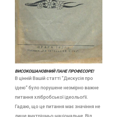
ВИСОКОШАНОВНИЙ ПАНЕ ПРОФЕСОРЕ!
В цінній Вашій статті “Дискусія про
ідею“ було порушене незмірно важне
питання хлібробської іде­ольоґії.
Гадаю, що це питання має значіння не
лише внутрішньо-національне. Від