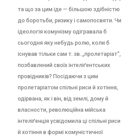
та що за цим іде — більшою здібністю
до боротьби, ризику і самопосвяти. Чи
ідеологія комунізму одігравала б
сьогодня яку небудь ролю, коли б
існував тільки сам т. зв. „пролетаріат“,
позбавлений своїх інтеліґентських
провідників? Посідаючи з цим
пролетаріатом спільні риси й хотіння,
одірвана, як і він, від землі, дому й
власности, революційна мійська
інтеліґенція усвідомила ці спільні риси
й хотіння в формі комуністичної