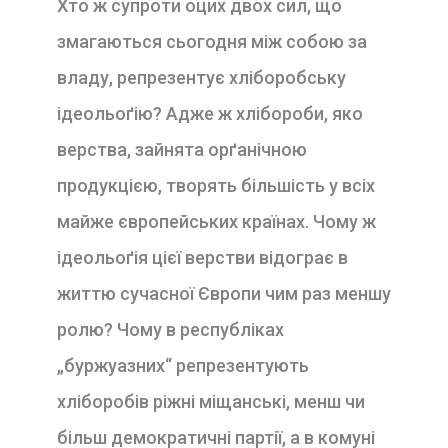
Хто ж супроти оцих двох сил, що
змагаються сьогодня між собою за
владу, репрезентує хліборобську
ідеольоґію? Адже ж хлібороби, яко
верства, зайнята орґанічною
продукцією, творять більшість у всіх
майже європейських країнах. Чому ж
ідеольоґія цієї верстви відограє в
життю сучасної Європи чим раз меншу
ролю? Чому в республіках
„буржуазних“ репрезентують
хліборобів ріжні міщанські, менш чи
більш демократичні партії, а в комуні