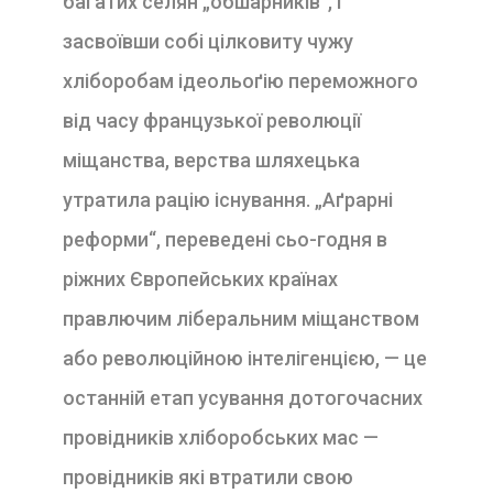
багатих селян „обшарників“, і
засвоївши собі цілковиту чужу
хліборобам ідеольоґію переможного
від часу французької революції
міщанства, верства шляхецька
утратила рацію існування. „Аґрарні
реформи“, переведені сьо-годня в
ріжних Європейських країнах
правлючим ліберальним міщанством
або революційною інтелігенцією, — це
останній етап усування дотогочасних
провідників хліборобських мас —
провідників які втратили свою