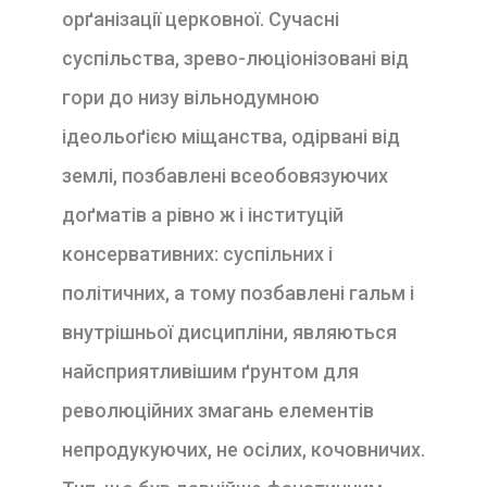
орґанізації церковної. Сучасні
суспільства, зрево-люціонізовані від
гори до низу вільнодумною
ідеольоґією міщанства, одірвані від
землі, позбавлені всеобовязуючих
доґматів а рівно ж і інституцій
консервативних: суспільних і
політичних, а тому позбавлені гальм і
внутрішньої дисципліни, являються
найсприятливішим ґрунтом для
революційних змагань елементів
непродукуючих, не осілих, кочовничих.