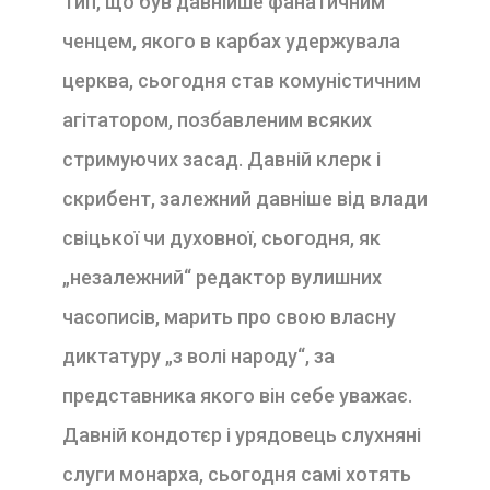
Тип, що був давнійше фанатичним
ченцем, якого в карбах удержувала
церква, сьогодня став комуністичним
агітатором, позбавленим всяких
стримуючих засад. Давній клерк і
скрибент, залежний давніше від влади
свіцької чи духовної, сьогодня, як
„незалежний“ редактор вулишних
часописів, марить про свою власну
диктатуру „з волі народу“, за
представника якого він себе уважає.
Давній кондотєр і урядовець слухняні
слуги монарха, сьогодня самі хотять