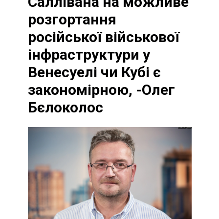
Саллівана на можливе
розгортання
російської військової
інфраструктури у
Венесуелі чи Кубі є
закономірною, -Олег
Бєлоколос