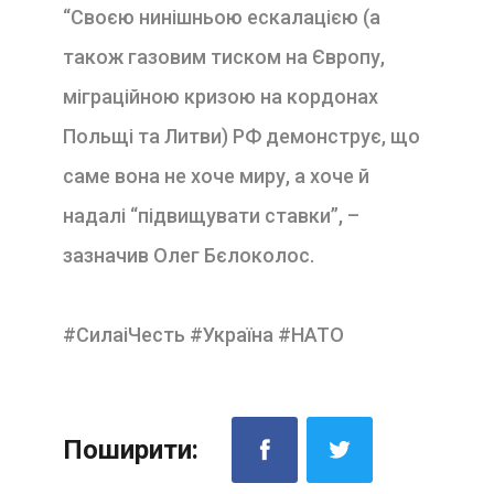
“Своєю нинішньою ескалацією (а
також газовим тиском на Європу,
міграційною кризою на кордонах
Польщі та Литви) РФ демонструє, що
саме вона не хоче миру, а хоче й
надалі “підвищувати ставки”, –
зазначив Олег
Бєлоколос
.
#СилаіЧесть #Україна #НАТО
Поширити: