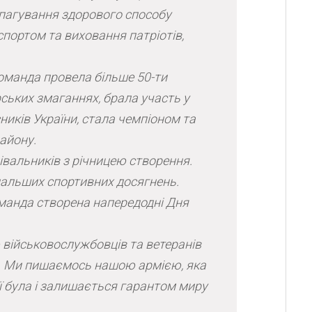
опагування здорового способу
спортом та виховання патріотів,
оманда провела більше 50-ти
ських змаганнях, брала участь у
сників України, стала чемпіоном та
айону.
івальників з річницею створення.
дальших спортивних досягнень.
манда створена напередодні Дня
військовослужбовців та ветеранів
м. Ми пишаємось нашою армією, яка
ії була і залишається гарантом миру