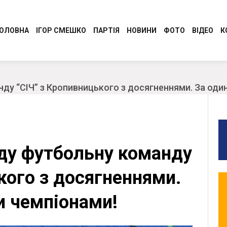
ОЛОВНА
ІГОР СМЕШКО
ПАРТІЯ
НОВИНИ
ФОТО
ВІДЕО
К
Програма
Регіональні новини
Керівництво Консервативно-
Молодіжний Рух
у “СІЧ” з Кропивницького з досягненнями. За один 
демократичної партії України “Сила і
Разом до перемоги
Честь”
Обличчя партії
Обласні організації
ду футбольну команду
СТАТУТ
Ідеологія
кого з досягненнями.
ли чемпіонами!