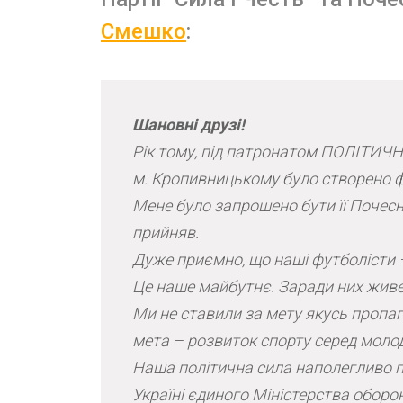
Смешко
:
Шановні друзі!
Рік тому, під патронатом ПОЛІТИЧН
м. Кропивницькому було створено ф
Мене було запрошено бути її Почес
прийняв.
Дуже приємно, що наші футболісти – 
Це наше майбутнє. Заради них жив
Ми не ставили за мету якусь пропаг
мета – розвиток спорту серед молоді
Наша політична сила наполегливо 
Україні єдиного Міністерства оборон