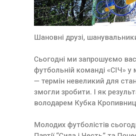
Шановні друзі, шанувальники
Сьогодні ми запрошуємо вас
футбольній команді «СІЧ» у м
— термін невеликий для ста
змогли зробити. І як резуль
володарем Кубка Кропивниц
Молодих футболістів сьогодн
Партії “Сила і Честь” та Поч