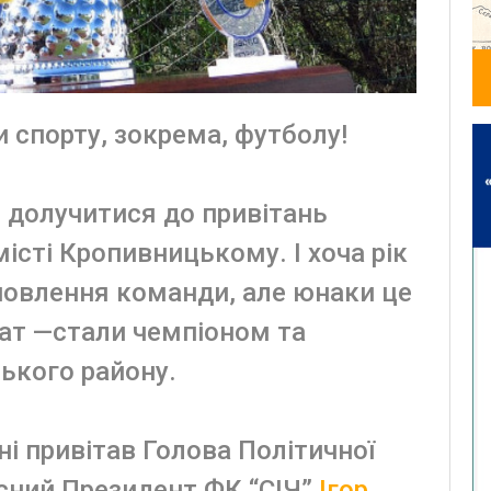
 спорту, зокрема, футболу!
 долучитися до привітань
істі Кропивницькому. І хоча рік
новлення команди, але юнаки це
тат —стали чемпіоном та
ького району.
і привітав Голова Політичної
есний Президент ФК “СІЧ”
Ігор