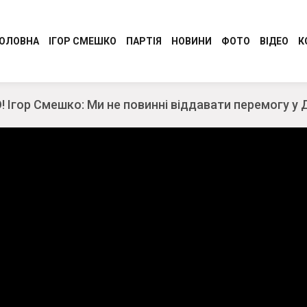
ОЛОВНА
ІГОР СМЕШКО
ПАРТІЯ
НОВИНИ
ФОТО
ВІДЕО
К
Програма
Регіональні новини
гор Смешко: Ми не повинні віддавати перемогу у Дру
Керівництво Консервативно-
Молодіжний Рух
демократичної партії України “Сила і
Разом до перемоги
Честь”
Обличчя партії
Обласні організації
СТАТУТ
Ідеологія