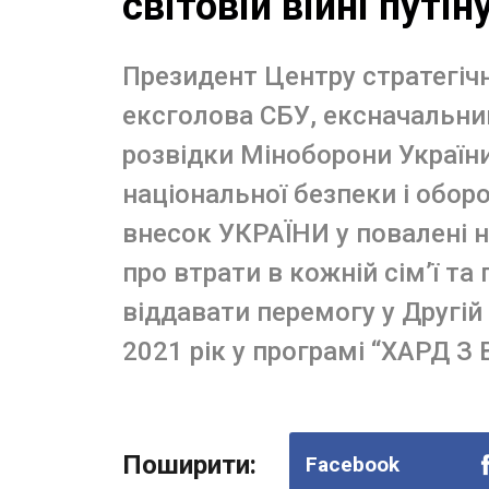
світовій війні путін
Президент Центру стратегічн
ексголова СБУ, ексначальни
розвідки Міноборони Україн
національної безпеки і обор
внесок УКРАЇНИ у повалені на
про втрати в кожній сім’ї та
віддавати перемогу у Другій с
2021 рік у програмі “ХАРД 
Поширити:
Facebook