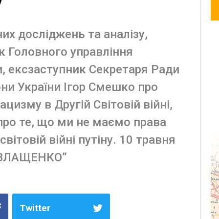
у
их досліджень та аналізу,
к Головного управління
и, ексзаступник Секретаря Ради
они України Ігор Смешко про
цизму в Другій Світовій війні,
 про те, що ми не маємо права
вітовій війні путіну. 10 травня
З ВЛАЩЕНКО”
Twitter