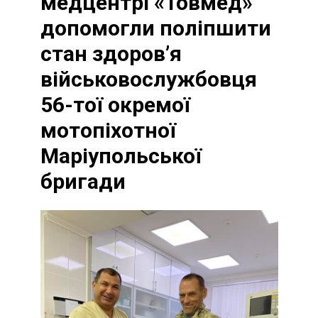
медцентрі «Товмед»
допомогли поліпшити
стан здоров’я
військовослужбовця
56-тої окремої
мотопіхотної
Маріупольської
бригади