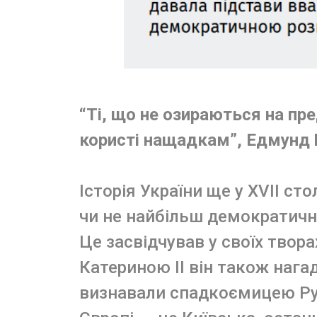
“Ті, що не озираються на пр
користі нащадкам”, Едмунд 
Історія України ще у ХVІІ сто
чи не найбільш демократич
Це засвідчував у своїх твор
Катериною ІІ він також нага
визнавали спадкоємицею Рус