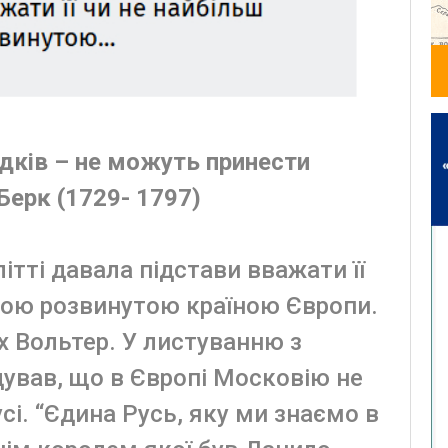
едків – не можуть принести
Берĸ (1729- 1797)
літті давала підстави вважати її
ною розвинутою країною Європи.
ах Вольтер. У листуванню з
дував, що в Європі Московію не
і. “Єдина Русь, яку ми знаємо в