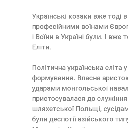
Українські козаки вже тоді
професійними воїнами Європи
і Воїни в Україні були. І вже
Еліти.
Політична українська еліта у 
формування. Власна аристокр
ударами монгольської навали 
пристосувалася до служіння
шляхетської Польщі, сусідам
були деспотії азійського тип