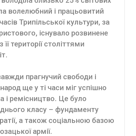
і володіла близько 25% світових
ала волелюбний і працьовитий
часів Трипільської культури, за
Христового, існувало розвинене
 її території століттями
т.
завжди прагнучий свободи і
народ ще у ті часи міг успішно
 і ремісництво. Це було
еднього класу – фундаменту
атії, а також соціальною базою
озацької армії.