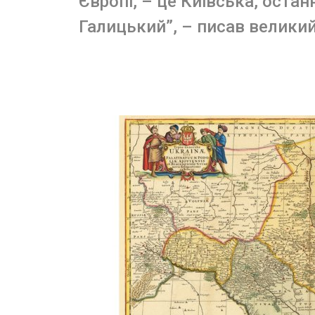
Європі, – це Київська, оста
Галицький”, – писав велики