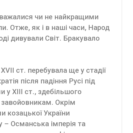
 вважалися чи не найкращими
. Отже, як і в наші часи, Народ
 тоді дивували Світ. Бракувало
XVII ст. перебувала ще у стадії
атія після падіння Русі під
у XIII ст., здебільшого
 завойовникам. Окрім
и козацької України
у – Османська імперія та