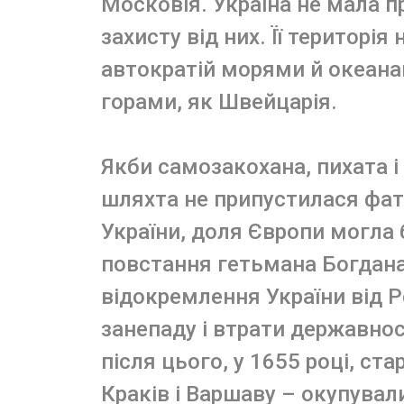
Московія. Україна не мала п
захисту від них. Її територі
автократій морями й океанам
горами, як Швейцарія.
Якби самозакохана, пихата і
шляхта не припустилася фа
України, доля Європи могла
повстання гетьмана Богдан
відокремлення України від Р
занепаду і втрати державнос
після цього, у 1655 році, ста
Краків і Варшаву – окупувал