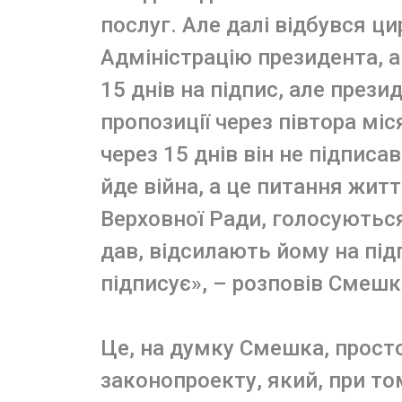
послуг. Але далі відбувся ци
Адміністрацію президента, а
15 днів на підпис, але прези
пропозиції через півтора міс
через 15 днів він не підписа
йде війна, а це питання жит
Верховної Ради, голосуються
дав, відсилають йому на підп
підписує», – розповів Смешк
Це, на думку Смешка, прост
законопроекту, який, при то