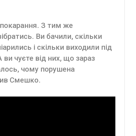
 покарання. З тим же
братись. Ви бачили, скільки
іарились і скільки виходили під
 ви чуєте від них, що зараз
алось, чому порушена
лив Смешко.