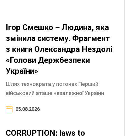
Ігор Смешко – Людина, яка
змінила систему. Фрагмент
з книги Олександра Нездолі
«Голови Держбезпеки
України»
Шлях технократа у погонах Перший
військовий аташе незалежної України
Архітектор української розвідспільноти
05.08.2026
Реформи в ГУР: відродження української
розвідки Генерал, який кинув виклик
корумпованій ...
CORRUPTION: laws to