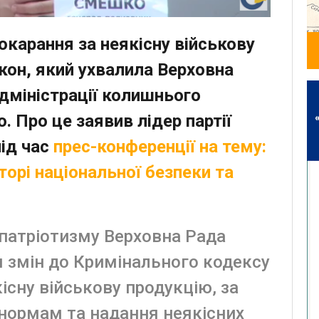
 покарання за неякісну військову
акон, який ухвалила Верховна
адміністрації колишнього
 Про це заявив лідер партії
під час
прес-конференції на тему:
орі національної безпеки та
і патріотизму Верховна Рада
я змін до Кримінального кодексу
існу військову продукцію, за
м нормам та надання неякісних