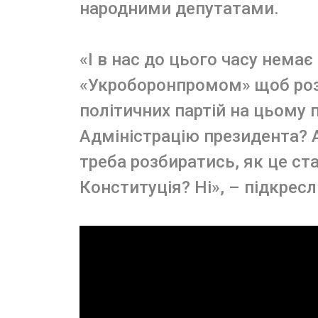
народними депутатами.
«І в нас до цього часу немає
«Укроборонпромом» щоб розі
політичних партій на цьому п
Адміністрацію президента? А
треба розбиратись, як це ст
Конституція? Ні», – підкрес