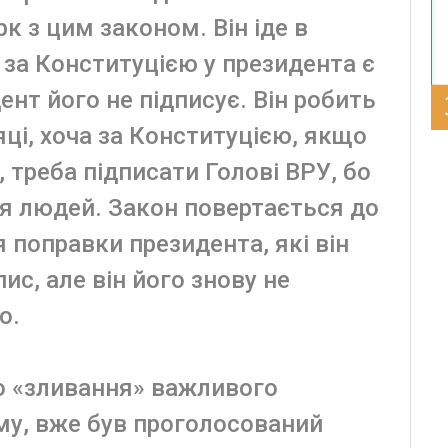
рк з цим законом. Він іде в
 за Конституцією у президента є
дент його не підписує. Він робить
яці, хоча за Конституцією, якщо
в, треба підписати Голові ВРУ, бо
тя людей. Закон повертається до
 поправки президента, які він
ис, але він його знову не
о.
о «зливання» важливого
му, вже був проголосований