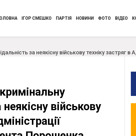
ОЛОВНА
ІГОР СМЕШКО
ПАРТІЯ
НОВИНИ
ФОТО
ВІДЕО
К
Програма
Регіональні новини
Керівництво Консервативно-
Молодіжний Рух
дальність за неякісну військову техніку застряг в 
демократичної партії України “Сила і
Разом до перемоги
Честь”
Обличчя партії
Обласні організації
 кримінальну
СТАТУТ
Ідеологія
 неякісну військову
дміністрації
ента Порошенка