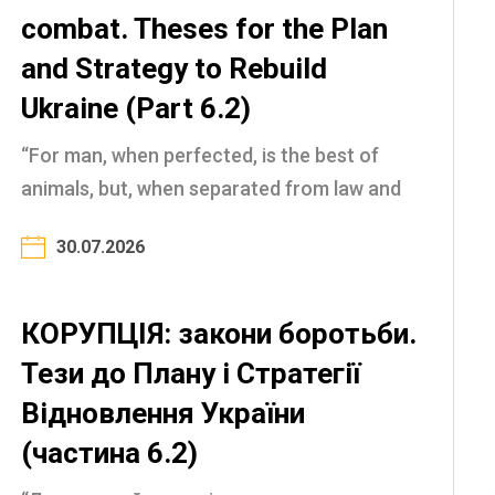
combat. Theses for the Plan
and Strategy to Rebuild
Ukraine (Part 6.2)
“For man, when perfected, is the best of
animals, but, when separated from law and
justice, he is the worst of all” (Aristotle, 4th
30.07.2026
century BC) The nature of corruption and
the laws ...
КОРУПЦІЯ: закони боротьби.
Тези до Плану і Стратегії
Відновлення України
(частина 6.2)