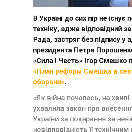
В Україні до сих пір не існує
техніку, адже відповідний з
Рада, застряг без підпису у 
президента Петра Порошенко.
«Сила і Честь» Ігор Смешко 
«План реформ Смешка в сект
оборони»
.
«Як війна почалась, на хвил
ухвалила закон про внесенн
України за покарання за неяк
невідповідність її технічни