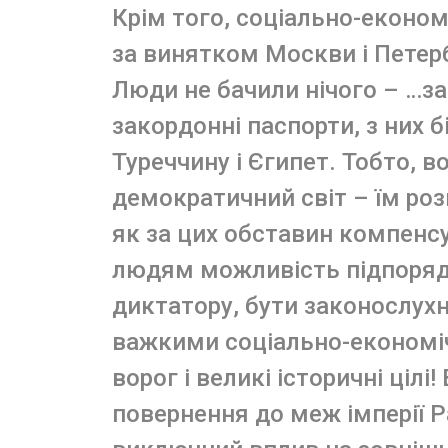
Крім того, соціально-економі
за винятком Москви і Петер
Люди не бачили нічого – …з
закордонні паспорти, з них 
Туреччину і Єгипет. Тобто, в
демократичний світ – їм роз
як за цих обставин компенс
людям можливість підпоря
диктатору, бути законослух
важкими соціально-економі
ворог і великі історичні цілі
повернення до меж імперії 