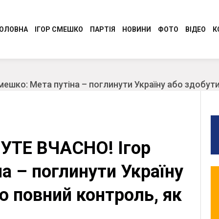
ОЛОВНА
ІГОР СМЕШКО
ПАРТІЯ
НОВИНИ
ФОТО
ВІДЕО
К
Програма
Регіональні новини
Керівництво Консервативно-
Молодіжний Рух
ешко: Мета путіна – поглинути Україну або здобути
демократичної партії України “Сила і
Разом до перемоги
Честь”
Обличчя партії
Обласні організації
УТЕ ВЧАСНО! Ігор
СТАТУТ
Ідеологія
а – поглинути Україну
ю повний контроль, як