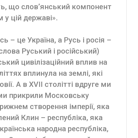
ить, що слов’янський компонент
 у цій державі».
ь – це Україна, а Русь і росія –
і слова Руський і російський)
ський цивілізаційний вплив на
оліттях вплинула на землі, які
ї. А в XVII столітті вдруге ми
ами прикрили Московську
рижнем створення імперії, яка
лений Клин – республіка, яка
українська народна республіка,