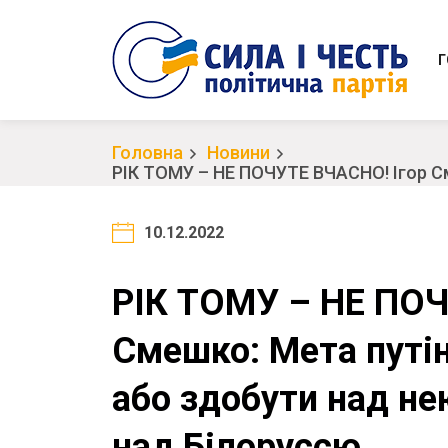
Г
Головна
Новини
РІК ТОМУ – НЕ ПОЧУТЕ ВЧАСНО! Ігор См
Білоруссю
10.12.2022
РІК ТОМУ – НЕ ПОЧ
Смешко: Мета путін
або здобути над не
над Білоруссю