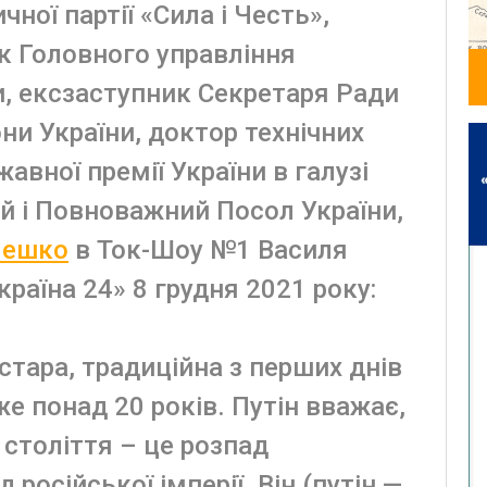
ної партії «Сила і Честь»,
к Головного управління
и, ексзаступник Секретаря Ради
ни України, доктор технічних
авної премії України в галузі
ий і Повноважний Посол України,
мешко
в Ток-Шоу №1 Василя
раїна 24» 8 грудня 2021 року:
стара, традиційна з перших днів
же понад 20 років. Путін вважає,
 століття – це розпад
російської імперії. Він (путін —