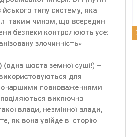
зійського типу систему, яка
алі таким чином, що всередині
гани безпеки контролюють усе:
анізовану злочинність».
) (одна шоста земної суші!) –
си використовуються для
 монаршими повноваженнями
озподіляються виключно
кої влади, незмінної влади,
е, як вона увійде в історію.