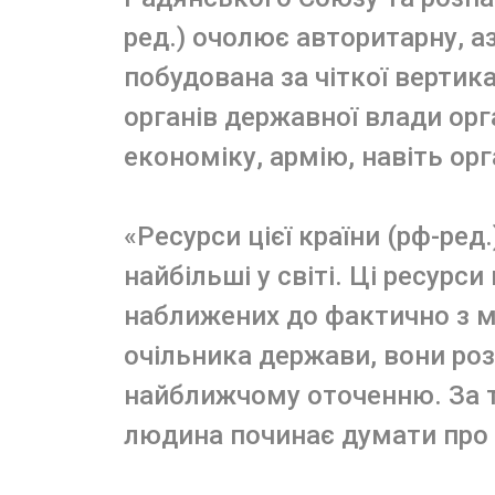
ред.) очолює авторитарну, а
побудована за чіткої вертик
органів державної влади ор
економіку, армію, навіть орг
«Ресурси цієї країни (рф-ред.
найбільші у світі. Ці ресур
наближених до фактично з
очільника держави, вони р
найближчому оточенню. За та
людина починає думати про т