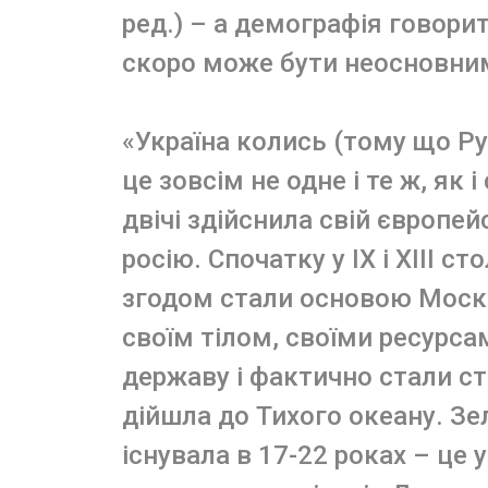
ред.) – а демографія говор
скоро може бути неосновним
«Україна колись (тому що Рус
це зовсім не одне і те ж, як 
двічі здійснила свій європей
росію. Спочатку у IX і XIII ст
згодом стали основою Москові
своїм тілом, своїми ресурс
державу і фактично стали ст
дійшла до Тихого океану. Зе
існувала в 17-22 роках – це 