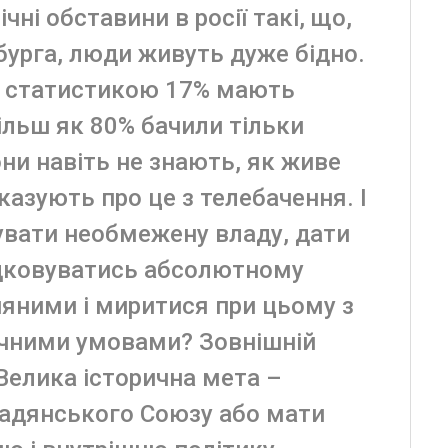
чні обставини в росії такі, що,
бурга, люди живуть дуже бідно.
а статистикою 17% мають
більш як 80% бачили тільки
они навіть не знають, як живе
казують про це з телебачення. І
увати необмежену владу, дати
дковуватись абсолютному
няними і миритися при цьому з
чними умовами? Зовнішній
! Велика історична мета –
Радянського Союзу або мати