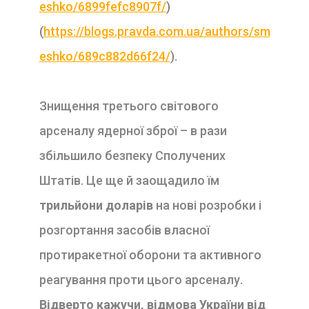
eshko/6899fefc8907f/
)
(
https://blogs.pravda.com.ua/authors/sm
eshko/689c882d66f24/
).
Знищення третього світового
арсеналу ядерної зброї – в рази
збільшило безпеку Сполучених
Штатів. Це ще й заощадило їм
трильйони доларів
на нові розробки і
розгортання засобів власної
протиракетної оборони та активного
реагування проти цього арсеналу.
Відверто кажучи, відмова України від