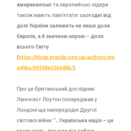
американські
та європейські лідери
також мають пам’ятати:
сьогодні від
долі України залежить не лише доля
Європи, а й значною мірою – доля
всього Cвіту
(
https://blogs.pravda.com.ua/authors/sm
eshko/69248e0365d8b/
).
Про це британський дослідник
Ланселот Лоутон попереджав у
Лондоні ще напередодні Другої
світової війни: “…У
країнська нацiя – це
реальнiсть, яка має пiд собою