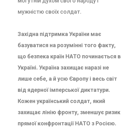
могутній духом свого народу і
мужністю своїх солдат.
Західна підтримка України має
базуватися на розумінні того факту,
що безпека країн НАТО починається в
Україні. Україна захищає наразі не
лише себе, а й усю Європу і весь світ
від ядерної імперської диктатури.
Кожен український солдат, який
захищає лінію фронту, зменшує ризик
прямої конфронтації НАТО з Росією.