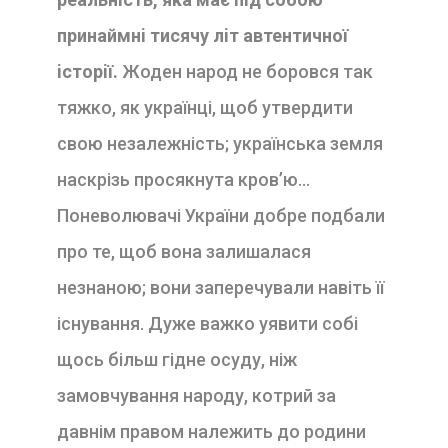
принаймнi тисячу лiт автентичної
iсторiї.
Жоден народ не боровся так
тяжко, як українцi, щоб утвердити
свою незалежнiсть; українська земля
наскрiзь просякнута кров’ю…
Поневолювачi України добре подбали
про те, щоб вона залишалася
незнаною; вони заперечували навiть її
iснування. Дуже важко уявити собi
щось бiльш гiдне осуду, нiж
замовчування народу, котрий за
давнiм правом належить до родини