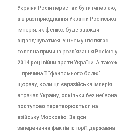
України Росія перестає бути імперією,
а в разі приєднання України Російська
імперія, як фенікс, буде завжди
відроджуватися. У цьому і полягає
головна причина розв’язання Росією у
2014 році війни проти України. А також
– причина її “фантомного болю”
щоразу, коли ця євразійська імперія
втрачає Україну, оскільки без неї вона
поступово перетворюється на
азійську Московію. Звідси –
заперечення фактів історії, державна