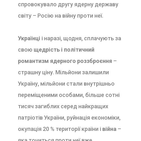
спровокувало другу ядерну державу
світу – Росію на війну проти неї.
Українці
і наразі, щодня, сплачують за
свою
щедрість і політичний
романтизм ядерного роззброєння
–
страшну ціну. Мільйони залишили
Україну, мільйони стали внутрішньо
переміщеними особами, більше сотні
тисяч загиблих серед найкращих
патріотів України, руйнація економіки,
окупація 20 % території країни і
війна
–
яка точиться проти неї вже