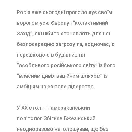
Росія вже сьогодні проголошує своїм
ворогом усю Європу і “колективний
Захід”, які нібито становлять для неї
безпосередню загрозу та, водночас, є
перешкодою в будівництві
“особливого російського світу” із його
“власним цивілізаційним шляхом” із
амбіціям на світове лідерство.
У XX столітті американський
політолог Збігнєв Бжезінський
неодноразово наголошував, що без