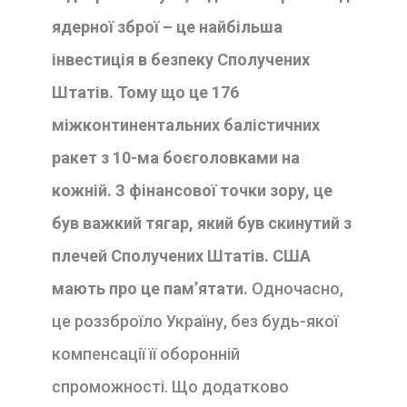
ядерної зброї – це найбільша
інвестиція в безпеку Сполучених
Штатів. Тому що це 176
міжконтинентальних балістичних
ракет з 10-ма боєголовками на
кожній. З фінансової точки зору, це
був важкий тягар, який був скинутий з
плечей Сполучених Штатів. США
мають про це пам’ятати.
Одночасно,
це роззброїло Україну, без будь-якої
компенсації її оборонній
спроможності. Що додатково