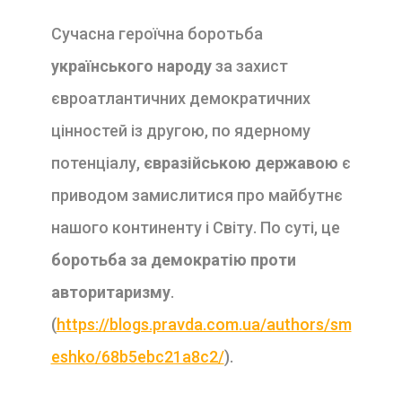
Сучасна героїчна боротьба
українського народу
за захист
євроатлантичних демократичних
цінностей із другою, по ядерному
потенціалу,
євразійською державою
є
приводом замислитися про майбутнє
нашого континенту і Світу. По суті, це
боротьба за демократію проти
авторитаризму
.
(
https://blogs.pravda.com.ua/authors/sm
eshko/68b5ebc21a8c2/
).