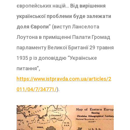
європейських нацiй…
Вiд вирiшення
української проблеми буде залежати
доля Європи
” (виступ Ланселота
Лоутона в примiщеннi Палати Громад
парламенту Великої Британiї 29 травня
1935 р iз доповiддю “Українське
питання”,
https://www.istpravda.com.ua/articles/2
011/04/7/34771/
).