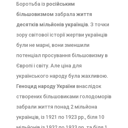
Боротьба із
російським
більшовизмом
забрала
життя
десятків мільйонів українців
. З точки
зору світової історії жертви українців
були не марні, вони зменшили
потенціал просування більшовизму в
Європі і світу. Але ціна для
українського народу була жахливою.
Геноцид народу України
внаслідок
створених більшовиками голодоморів
забрали життя понад 2 мільйона
українців, із 1921 по 1923 рр., біля 10
мільйонів із 1932 по 1933 рр. та біля 1