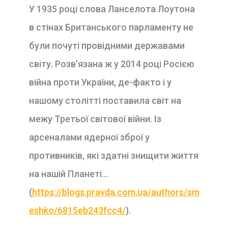
У 1935 році слова Ланселота Лоутона
в стінах Британського парламенту не
були почуті провідними державами
світу. Розв’язана ж у 2014 році Росією
війна проти України, де-факто і у
нашому столітті поставила світ на
межу Третьої світової війни. Із
арсеналами ядерної зброї у
противників, які здатні знищити життя
на нашій Планеті…
(
https://blogs.pravda.com.ua/authors/sm
eshko/6815eb243fcc4/
).