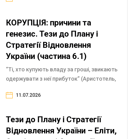
(Аристотель, IV ст. до н.е.) Природа
корупції і закони боротьби з нею ...
КОРУПЦІЯ: причини та
генезис. Тези до Плану і
Стратегії Відновлення
України (частина 6.1)
“Ті, хто купують владу за гроші, звикають
одержувати з неї прибуток” (Аристотель,
IV ст. до н.е). “Чим більше в державі
11.07.2026
корупції, тим більше законів” (Публій
Корнелій ...
Тези до Плану і Стратегії
Відновлення України – Еліти,