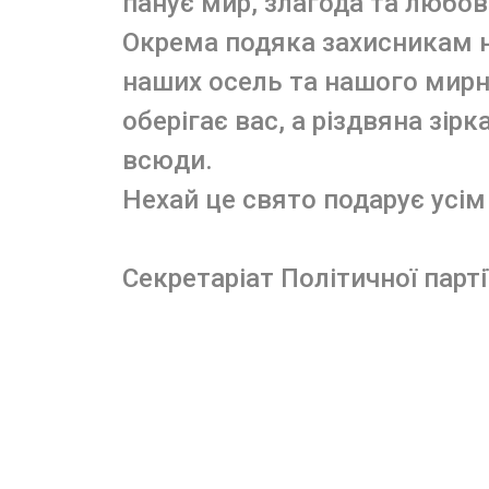
панує мир, злагода та любов
Окрема подяка захисникам 
наших осель та нашого мирн
оберігає вас, а різдвяна зір
всюди.
Нехай це свято подарує усім
Секретаріат Політичної партії