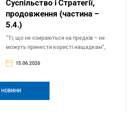
Суспільство і Стратегії,
продовження (частина –
5.4.)
“Ті, що не озираються на предків – не
можуть принести користі нащадкам”,
Едмунд Берĸ (1729- 1797) Історія України
15.06.2026
ще у ХVІІ столітті давала підстави
вважати її чи не ...
І НОВИНИ