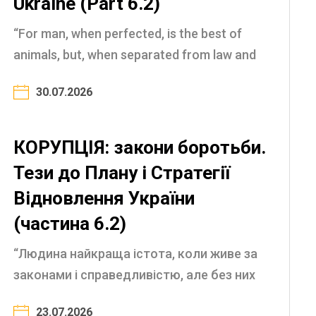
Ukraine (Part 6.2)
“For man, when perfected, is the best of
animals, but, when separated from law and
justice, he is the worst of all” (Aristotle, 4th
30.07.2026
century BC) The nature of corruption and
the laws ...
КОРУПЦІЯ: закони боротьби.
Тези до Плану і Стратегії
Відновлення України
(частина 6.2)
“Людина найкраща істота, коли живе за
законами і справедливістю, але без них
перетворюється на найгіршого хижака”
23.07.2026