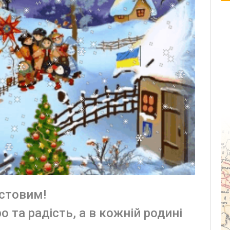
истовим!
 та радість, а в кожній родині