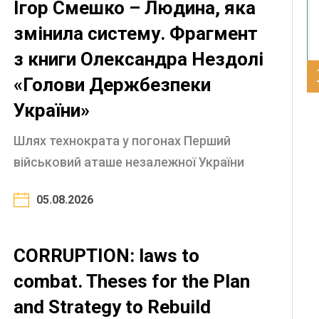
Ігор Смешко – Людина, яка
змінила систему. Фрагмент
з книги Олександра Нездолі
«Голови Держбезпеки
України»
Шлях технократа у погонах Перший
військовий аташе незалежної України
Архітектор української розвідспільноти
05.08.2026
Реформи в ГУР: відродження української
розвідки Генерал, який кинув виклик
корумпованій ...
CORRUPTION: laws to
combat. Theses for the Plan
and Strategy to Rebuild