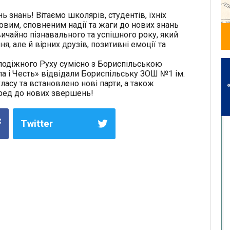
ь знань! Вітаємо школярів, студентів, їхніх
удовим, сповненим надії та жаги до нових знань
ичайно пізнавального та успішного року, який
я, але й вірних друзів, позитивні емоції та
лодіжного Руху сумісно з Бориспільською
ла і Честь» відвідали Бориспільську ЗОШ №1 ім.
ласу та встановлено нові парти, а також
еред до нових звершень!
Twitter