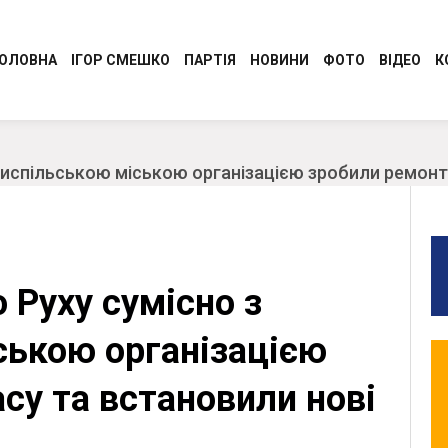
ОЛОВНА
ІГОР СМЕШКО
ПАРТІЯ
НОВИНИ
ФОТО
ВІДЕО
К
Програма
Регіональні новини
Керівництво Консервативно-
Молодіжний Рух
испільською міською організацією зробили ремонт 
демократичної партії України “Сила і
Разом до перемоги
Честь”
Обличчя партії
Обласні організації
 Руху сумісно з
СТАТУТ
Ідеологія
ською організацією
су та встановили нові