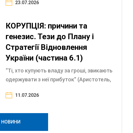
23.07.2026
(Аристотель, IV ст. до н.е.) Природа
корупції і закони боротьби з нею ...
КОРУПЦІЯ: причини та
генезис. Тези до Плану і
Стратегії Відновлення
України (частина 6.1)
“Ті, хто купують владу за гроші, звикають
одержувати з неї прибуток” (Аристотель,
IV ст. до н.е). “Чим більше в державі
11.07.2026
корупції, тим більше законів” (Публій
Корнелій ...
І НОВИНИ