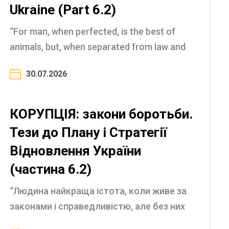
Ukraine (Part 6.2)
“For man, when perfected, is the best of
animals, but, when separated from law and
justice, he is the worst of all” (Aristotle, 4th
30.07.2026
century BC) The nature of corruption and
the laws ...
КОРУПЦІЯ: закони боротьби.
Тези до Плану і Стратегії
Відновлення України
(частина 6.2)
“Людина найкраща істота, коли живе за
законами і справедливістю, але без них
перетворюється на найгіршого хижака”