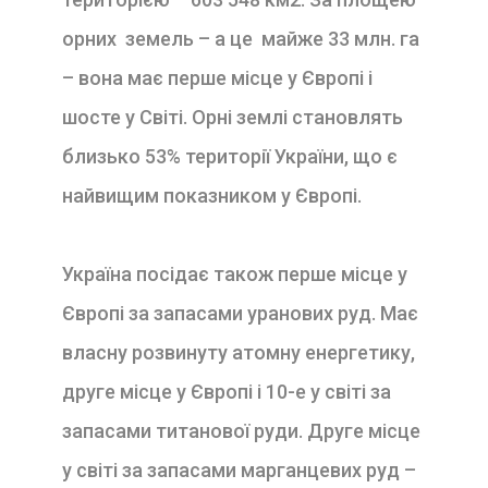
орних земель – а це
майже 33 млн. га
– вона має перше місце у Європі і
шосте у Світі. Орні землі становлять
близько 53% території України, що є
найвищим показником у Європі.
Україна посідає також перше місце у
Європі за запасами уранових руд. Має
власну розвинуту атомну енергетику,
друге місце у Європі і 10-е у світі за
запасами титанової руди. Друге місце
у світі за запасами марганцевих руд –