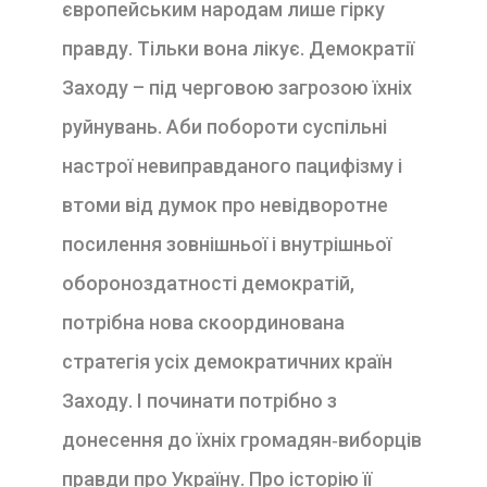
європейським народам лише гірку
правду. Тільки вона лікує. Демократії
Заходу – під черговою загрозою їхніх
руйнувань. Аби побороти суспільні
настрої невиправданого пацифізму і
втоми від думок про невідворотне
посилення зовнішньої і внутрішньої
обороноздатності демократій,
потрібна нова скоординована
стратегія усіх демократичних країн
Заходу. І починати потрібно з
донесення до їхніх громадян‑виборців
правди про Україну. Про історію її