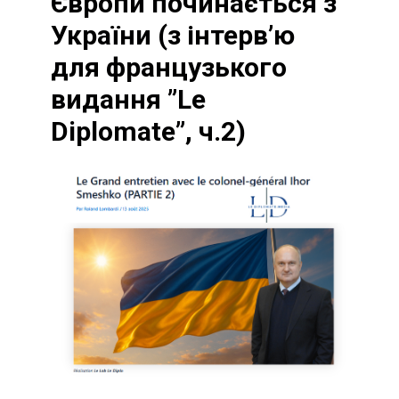
Європи починається з
України (з інтервʼю
для французького
видання ”Le
Diplomatе”, ч.2)