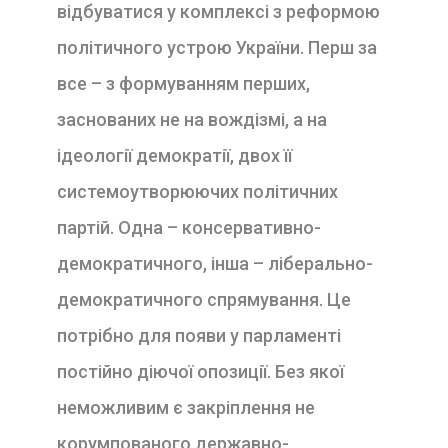
відбуватися у комплексі з реформою
політичного устрою України. Перш за
все – з формуванням перших,
заснованих не на вождізмі, а на
ідеології демократії, двох її
системоутворюючих політичних
партій. Одна – консервативно-
демократичного, інша – ліберально-
демократичного спрямування. Це
потрібно для появи у парламенті
постійно діючої опозиції. Без якої
неможливим є закріплення не
корумпованого державно-