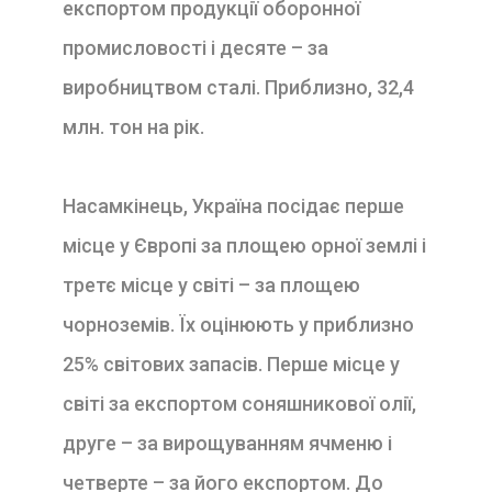
експортом продукції оборонної
промисловості і десяте – за
виробництвом сталі. Приблизно, 32,4
млн. тон на рік.
Насамкінець, Україна посідає перше
місце у Європі за площею орної землі і
третє місце у світі – за площею
чорноземів. Їх оцінюють у приблизно
25% світових запасів. Перше місце у
світі за експортом соняшникової олії,
друге – за вирощуванням ячменю і
четверте – за його експортом. До