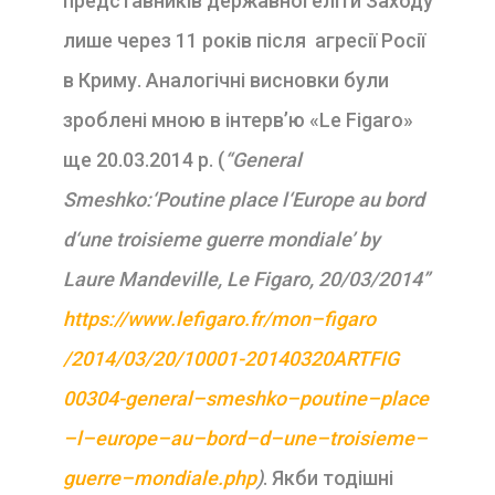
представників державної еліти Заходу
лише через 11 років після агресії Росії
в Криму. Аналогічні висновки були
зроблені мною в інтерв’ю «Le Figаro»
ще 20.03.2014 р. (
“
General
Smeshko
:‘
Poutine
place
l
‘
Europe
au
bord
d
‘
une
troisieme
guerre
mondiale
’
by
Laure
Mandeville
,
Le
Figaro
, 20/03/2014”
https
://
www
.
lefigaro
.
fr
/
mon
–
figaro
/2014/03/20/10001-20140320
ARTFIG
00304-
general
–
smeshko
–
poutine
–
place
–
l
–
europe
–
au
–
bord
–
d
–
une
–
troisieme
–
guerre
–
mondiale
.
php
)
. Якби тодішні