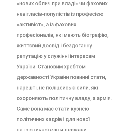
«нових облич при владі» чи фахових
невігласів‑популістів із професією
«активіст», а із фахових
професіоналів, які мають біографію,
життєвий досвід і бездоганну
репутацію у служінні інтересам
України. Становим хребтом
державності України повинні стати,
нарешті, не поліцейські сили, які
охороняють політичну владу, а армія.
Саме вона має стати кузнею
політичних кадрів і для нової
патріотичної еліти держави.